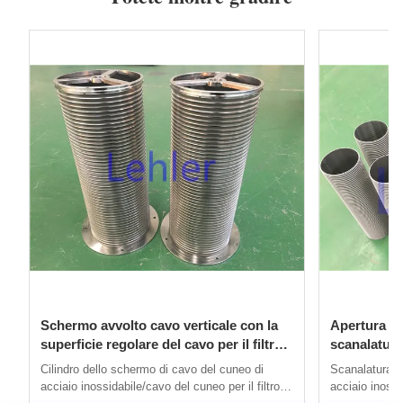
Schermo avvolto cavo verticale con la
Apertura di 
superficie regolare del cavo per il filtro
scanalatura
autopulente
verticale d
Cilindro dello schermo di cavo del cuneo di
Scanalatura d
acciaio inossidabile/cavo del cuneo per il filtro
acciaio inossi