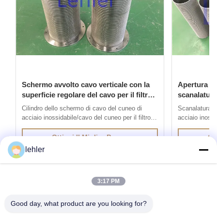
Schermo avvolto cavo verticale con la
Apertura di 
superficie regolare del cavo per il filtro
scanalatura
autopulente
verticale d
Cilindro dello schermo di cavo del cuneo di
Scanalatura d
acciaio inossidabile/cavo del cuneo per il filtro
acciaio inossi
autopulente 1. Lo schermo di cavo del cuneo di
dello schermo
acciaio inossidabile è prodotto con il metodo di
è prodotto con
Ottieni Il Miglior Prezzo
Ott
saldatura di resistenza elettrica, cavi con i profili
resistenza elet
lehler
speciali è saldato ai cavi sostenenti a 90 gradi.
sono saldati a
La ...
schermo di cav
3:17 PM
Good day, what product are you looking for?
Ottieni i Prodotti di Cui Hai Bisogno