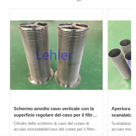
Schermo avvolto cavo verticale con la
Apertura di 
superficie regolare del cavo per il filtro
scanalatura
autopulente
verticale d
Cilindro dello schermo di cavo del cuneo di
Scanalatura d
acciaio inossidabile/cavo del cuneo per il filtro
acciaio inossi
autopulente 1. Lo schermo di cavo del cuneo di
dello schermo