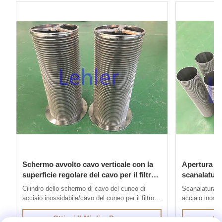
Schermo avvolto cavo verticale con la
Apertura di 
superficie regolare del cavo per il filtro
scanalatura
autopulente
verticale d
Cilindro dello schermo di cavo del cuneo di
Scanalatura d
acciaio inossidabile/cavo del cuneo per il filtro
acciaio inossi
autopulente 1. Lo schermo di cavo del cuneo di
dello schermo
acciaio inossidabile è prodotto con il metodo di
è prodotto con
Ottieni Il Miglior Prezzo
Ott