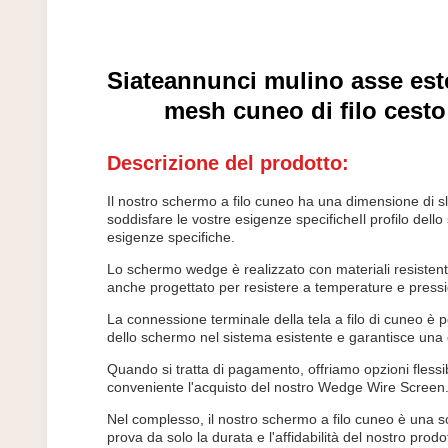
Siate
annunci mulino asse este
mesh cuneo di filo cesto
Descrizione del prodotto:
Il nostro schermo a filo cuneo ha una dimensione di s
soddisfare le vostre esigenze specificheIl profilo dell
esigenze specifiche.
Lo schermo wedge è realizzato con materiali resistent
anche progettato per resistere a temperature e pressio
La connessione terminale della tela a filo di cuneo è pe
dello schermo nel sistema esistente e garantisce una 
Quando si tratta di pagamento, offriamo opzioni flessi
conveniente l'acquisto del nostro Wedge Wire Screen
Nel complesso, il nostro schermo a filo cuneo è una sol
prova da solo la durata e l'affidabilità del nostro prodo