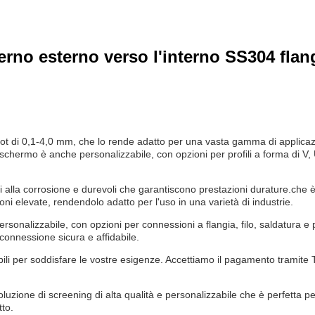
rno esterno verso l'interno SS304 flang
lot di 0,1-4,0 mm, che lo rende adatto per una vasta gamma di applicaz
o schermo è anche personalizzabile, con opzioni per profili a forma di V
i alla corrosione e durevoli che garantiscono prestazioni durature.che
ni elevate, rendendolo adatto per l'uso in una varietà di industrie.
rsonalizzabile, con opzioni per connessioni a flangia, filo, saldatura e 
connessione sicura e affidabile.
bili per soddisfare le vostre esigenze. Accettiamo il pagamento tramite 
.
uzione di screening di alta qualità e personalizzabile che è perfetta pe
tto.