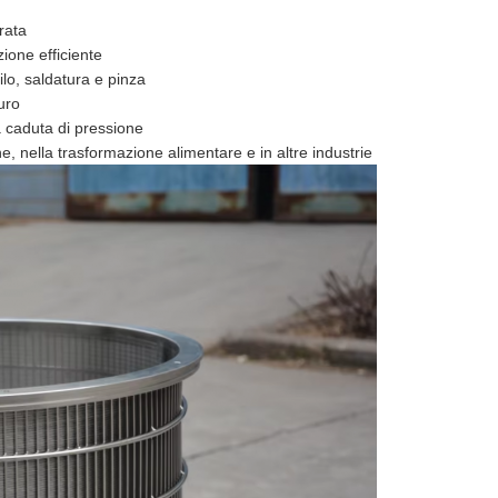
rata
zione efficiente
filo, saldatura e pinza
uro
la caduta di pressione
one, nella trasformazione alimentare e in altre industrie