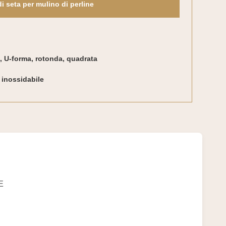
di seta per mulino di perline
, U-forma, rotonda, quadrata
 inossidabile
E