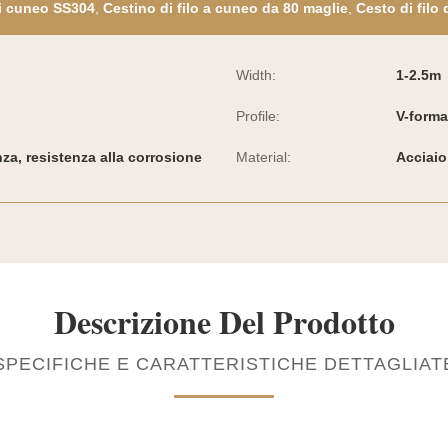
di cuneo SS304
,
Cestino di filo a cuneo da 80 maglie
,
Cesto di filo 
Width:
1-2.5m
Profile:
V-forma
nza, resistenza alla corrosione
Material:
Acciaio
Descrizione Del Prodotto
SPECIFICHE E CARATTERISTICHE DETTAGLIAT