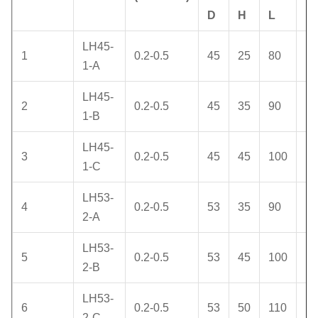
D
H
L
M.
LH45-
1
0.2-0.5
45
25
80
M
1-A
LH45-
2
0.2-0.5
45
35
90
M
1-B
LH45-
3
0.2-0.5
45
45
100
M
1-C
LH53-
4
0.2-0.5
53
35
90
M
2-A
LH53-
5
0.2-0.5
53
45
100
M
2-B
LH53-
6
0.2-0.5
53
50
110
M
2-C