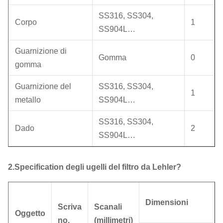
SS316, SS304,
Corpo
1
SS904L…
Guarnizione di
Gomma
0
gomma
Guarnizione del
SS316, SS304,
1
metallo
SS904L…
SS316, SS304,
Dado
2
SS904L…
2.Specification degli ugelli del filtro da Lehler?
Dimensioni
Scriva
Scanali
Oggetto
no.
(millimetri)