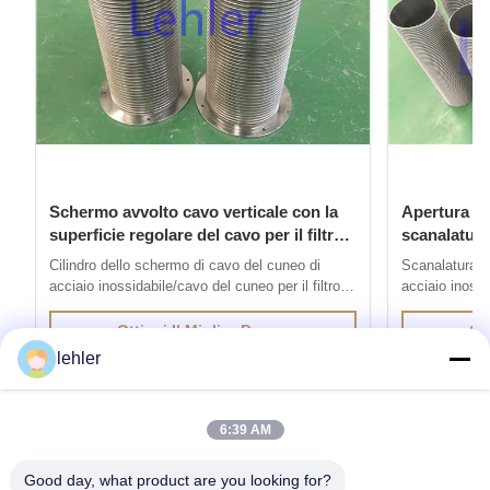
Schermo avvolto cavo verticale con la
Apertura di 
superficie regolare del cavo per il filtro
scanalatura
autopulente
verticale d
Cilindro dello schermo di cavo del cuneo di
Scanalatura d
acciaio inossidabile/cavo del cuneo per il filtro
acciaio inossi
autopulente 1. Lo schermo di cavo del cuneo di
dello schermo
acciaio inossidabile è prodotto con il metodo di
è prodotto con
Ottieni Il Miglior Prezzo
Ott
saldatura di resistenza elettrica, cavi con i profili
resistenza elet
lehler
speciali è saldato ai cavi sostenenti a 90 gradi.
sono saldati a
La ...
schermo di cav
6:39 AM
Good day, what product are you looking for?