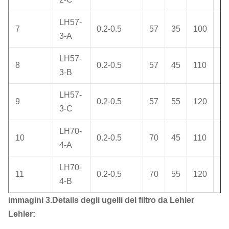
LH57-
7
0.2-0.5
57
35
100
M
3-A
LH57-
8
0.2-0.5
57
45
110
M
3-B
LH57-
9
0.2-0.5
57
55
120
M
3-C
LH70-
10
0.2-0.5
70
45
110
M
4-A
LH70-
11
0.2-0.5
70
55
120
M
4-B
immagini 3.Details degli ugelli del filtro da Lehler
Lehler: